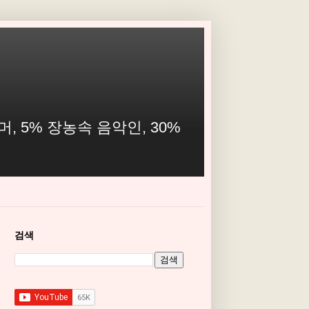
, 5% 장농속 음악인, 30%
검색