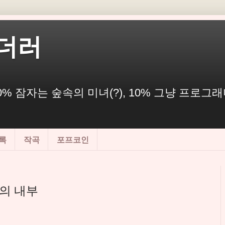
더러
% 잠자는 숲속의 미녀(?), 10% 그냥 프로그래머
록
작곡
포프코인
화의 내부