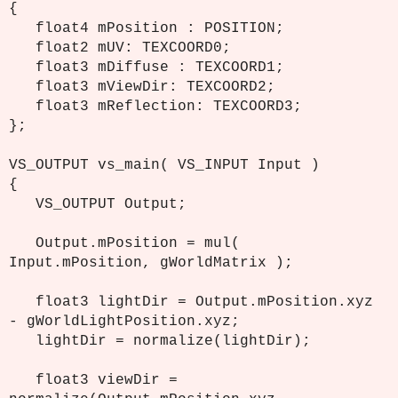
{
float4 mPosition : POSITION;
float2 mUV: TEXCOORD0;
float3 mDiffuse : TEXCOORD1;
float3 mViewDir: TEXCOORD2;
float3 mReflection: TEXCOORD3;
};
VS_OUTPUT vs_main( VS_INPUT Input )
{
VS_OUTPUT Output;
Output.mPosition = mul(
Input.mPosition, gWorldMatrix );
float3 lightDir = Output.mPosition.xyz
- gWorldLightPosition.xyz;
lightDir = normalize(lightDir);
float3 viewDir =