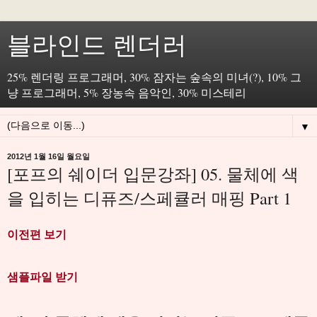
블라인드 렌더러
25% 렌더링 프로그래머, 30% 잠자는 숲속의 미녀(?), 10% 그
냥 프로그래머, 5% 장농속 음악인, 30% 미스테리
▼
2012년 1월 16일 월요일
[포프의 쉐이더 입문강좌] 05. 물체에 색
을 입히는 디퓨즈/스페큘러 매핑 Part 1
이전편 보기
샘플파일 받기