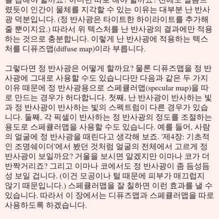
렸듯이 인간이 물체를 지각할 수 있는 이유는 대부분 난 반사
광 덕분입니다. (정 반사광은 타이트한 하이라이트를 추가해
줄 뿐이지요.) 따라서 위 텍스처를 난 반사광의 결과에만 적용
하는 것으로 충분합니다. 이렇게 난 반사광에 적용하는 텍스
처를 디퓨즈맵(diffuse map)이라 부릅니다.
그렇다면 정 반사광은 어떻게 할까요? 물론 디퓨즈맵을 정 반
사광에 그대로 사용할 수도 있습니다만 다음과 같은 두 가지
이유 때문에 정 반사광용으로 스페큘러맵(specular map)을 따
로 만드는 경우가 허다합니다. 첫째, 난 반사광이 반사하는 빛
과 정 반사광이 반사하는 빛의 스펙트럼이 다른 경우가 있습
니다. 둘째, 각 픽셀이 반사하는 정 반사광의 정도를 조절하는
용도로 스페큘러맵을 사용할 수도 있습니다. 예를 들어, 사람
의 얼굴에 정 반사광을 때린다고 생각해 보죠. '제4장: 기초적
인 조명쉐이더'에서 봤던 것처럼 얼굴의 전체에서 고르게 정
반사광이 보일까요? 거울을 보시면 알겠지만 이마나 코가 더
반짝거리죠? 그리고 이마나 코에서도 정 반사광이 좀 듬성듬
성 보일 겁니다. (이건 모공이나 털 때문에 피부가 매끄럽지
않기 때문입니다.) 스페큘러맵을 잘 칠하면 이런 효과를 낼 수
있습니다. 따라서 이 장에서는 디퓨즈맵과 스페큘러맵을 따로
사용하도록 하겠습니다.