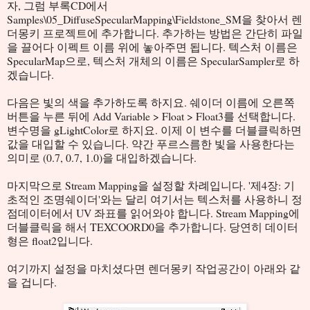
자, 그럼 부록CD에서
Samples\05_DiffuseSpecularMapping\Fieldstone_SM을 찾아서 렌
더몽키 프로젝트에 추가합니다. 추가하는 방법은 간단히 파일
을 끌어다 이펙트 이름 위에 놓아주면 됩니다. 텍스처 이름은
SpecularMap으로, 텍스처 개체의 이름은 SpecularSampler로 하
겠습니다.
다음은 빛의 색을 추가하도록 하지요. 쉐이더 이름에 오른쪽
버튼을 누른 뒤에 Add Variable > Float > Float3를 선택합니다.
변수명을 gLightColor로 하지요. 이제 이 변수를 더블클릭하면
값을 대입할 수 있습니다. 약간 푸르스름한 빛을 사용한다는
의미로 (0.7, 0.7, 1.0)을 대입하겠습니다.
마지막으로 Stream Mapping을 설정할 차례입니다. '제4장: 기
초적인 조명쉐이더'와는 달리 여기서는 텍스처를 사용하니 정
점데이터에서 UV 좌표를 읽어와야 합니다. Stream Mapping에
더블클릭을 해서 TEXCOORD0을 추가합니다. 당연히 데이터
형은 float2입니다.
여기까지 설정을 마치셨다면 렌더몽키 작업공간이 아래와 같
을 겁니다.