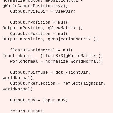
normalize(Output.mPosition.xyz -
gWorldCameraPosition.xyz);
Output.mViewDir = viewDir;
Output.mPosition = mul(
Output.mPosition, gViewMatrix );
Output.mPosition = mul(
Output.mPosition, gProjectionMatrix );
float3 worldNormal = mul(
Input.mNormal, (float3x3)gWorldMatrix );
worldNormal = normalize(worldNormal);
Output.mDiffuse = dot(-lightDir,
worldNormal);
Output.mReflection = reflect(lightDir,
worldNormal);
Output.mUV = Input.mUV;
return Output;