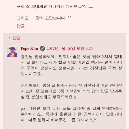
구정 잘 보내세요 캐나다에 계신면...^^;;;;;;;;
그리고 .... 강좌 고맙습니다. ^^
답글
답글
Pope Kim
2012년 1월 16일 오전 9:25
경진님 안녕하세요. .언제나 좋은 댓글 달아주셔서 힘내
서 글 씁니다... 제가 별로 명절 이런걸 챙기는 편이 아니
라 구정이 언젠지도 모르지만.. -_-;;;; 경진님은 구정 잘
보내시구요..
생각해보니 항상 글 봐주시는데 전 경진님이 어떤 분이신
지 조차 잘 모르네요..(좀 죄책감이 ^_^) 담에 답글 남겨주
실 땐 본인소개도 부탁드려요 ;)
p.s. 다음편 보기.... 는 글을 그나마 좀 길게 연재하려는
수작이라죠.. 중간에 출판땜에 좀 공백기간이 있을거니
까.. 너무 휑화니 비어두긴... 좀 그래서 ^_^