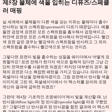
제5장 물체에 색을 입히는 디퓨즈/스페큘
러 매핑
실 세계에서 물체들이 다른 색을 갖는 이유는 물체마다 흡수/
반사하는 빛의 스펙트럼(spectrum)이 다르기 때문입니다. 예를
들면 검정색 표면은 모든 스펙트럼을 흡수해서 검정색이고,
하얀색 표면은 모든 스펙트럼을 반사해서 하얀색입니다. 빨간
색 표면 같은 경우는 빨강색의 스펙트럼을 반사하고 그 외의
스펙트럼을 흡수하니 빨간색으로 보이는 것이죠.
그렇다면 표면이 빛을 흡수하는 성질을 쉐이더에서 어떻게 표
현할까요? 표면 전체가 한가지 색으로 칠해져 있다면 그냥 간
단히 전역변수를 사용하면 되겠죠? 하지만 대부분의 경우, 물
체의 표면은 다소 복잡한 패턴을 가지고 있습니다. 따라서 각
픽셀마다 색상을 정해줘야겠지요. 그럼 표면에서 반사할 색을
이미지로 그린 뒤, 픽셀쉐이더에서 이 텍스처를 읽어와 조명
계산의 결과에 곱하면 되겠죠?
그런데 '제4장: 기초적인 조명쉐이더'에서 빛을 계산할 때, 난
반사광(diffuse light)와 정 반사광(specular light)을 따로 구했었
죠? 그렇다면 난 반사광과 정 반사광을 합친 결과에 이 텍스처
를 곱해야 할까요? 아니면 따로 해야 할까요? 전에도 말씀드