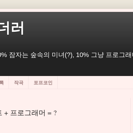
더러
% 잠자는 숲속의 미녀(?), 10% 그냥 프로그래머
록
작곡
포프코인
트 + 프로그래머 = ?