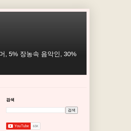
, 5% 장농속 음악인, 30%
검색